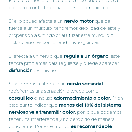
El estrés emocional, físico o químico pueden causar
bloqueos o interferencias en esta comunicación.
Si el bloqueo afecta a un
nervio motor
que da
fuerza a un músculo, tendremos debilidad de éste y
propensión a sufrir dolor al utilizar este músculo o
incluso lesiones como tendinitis, esguinces…
Si afecta a un nervio que
regula a un órgano
, éste
tendrá problemas para regularse y puede aparecer
disfunción
del mismo.
Si la interencia afecta a un
nervio sensorial
recibiremos una sensación alterada como
cosquilleo
o incluso
adormecimiento o dolor
. Y en
este punto indicar que
menos del 10% del sistema
nervioso va a transmitir dolor
, por lo que podemos
tener una interferencia y no percibirlo de manera
consciente. Por este motivo
es recomendable