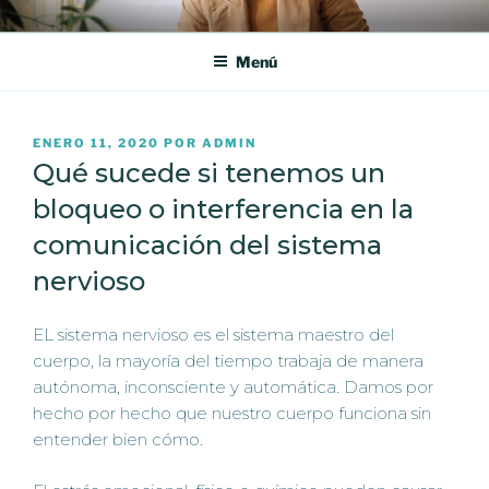
Saltar
360° QUIROPRACTICA
En 360° Quiropráctica, en Barcelona, te ofrecemos un tratamiento
al
quiropráctico personalizado para aliviar tu dolor y mejorar tu calidad
Menú
contenido
de vida.
PUBLICADO
ENERO 11, 2020
POR
ADMIN
EL
Qué sucede si tenemos un
bloqueo o interferencia en la
comunicación del sistema
nervioso
EL sistema nervioso es el sistema maestro del
cuerpo, la mayoría del tiempo trabaja de manera
autónoma, inconsciente y automática. Damos por
hecho por hecho que nuestro cuerpo funciona sin
entender bien cómo.