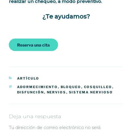
realizar un chequeo, a modo preventivo.
¿Te ayudamos?
Reserva una cita
CATEGORÍAS
ARTÍCULO
ETIQUETAS
ADORMECIMIENTO
,
BLOQUEO
,
COSQUILLEO
,
DISFUNCIÓN
,
NERVIOS
,
SISTEMA NERVIOSO
Deja una respuesta
Tu dirección de correo electrónico no será