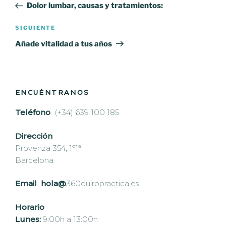
anterior:
Dolor lumbar, causas y tratamientos:
entradas
Siguiente
SIGUIENTE
entrada
Añade vitalidad a tus años
ENCUÉNTRANOS
Teléfono
(+34) 639 100 185
Dirección
Provenza 354, 1º1ª
Barcelona
Email hola@
360quiropractica.es
Horario
Lunes:
9:00h a 13:00h