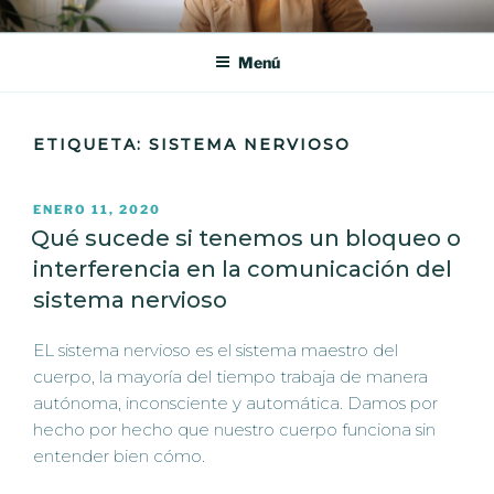
Saltar
360° QUIROPRACTICA
En 360° Quiropráctica, en Barcelona, te ofrecemos un tratamiento
al
quiropráctico personalizado para aliviar tu dolor y mejorar tu calidad
Menú
contenido
de vida.
ETIQUETA:
SISTEMA NERVIOSO
PUBLICADO
ENERO 11, 2020
EL
Qué sucede si tenemos un bloqueo o
interferencia en la comunicación del
sistema nervioso
EL sistema nervioso es el sistema maestro del
cuerpo, la mayoría del tiempo trabaja de manera
autónoma, inconsciente y automática. Damos por
hecho por hecho que nuestro cuerpo funciona sin
entender bien cómo.