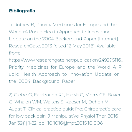
Bibliografía
1) Duthey B, Priority Medicines for Europe and the
World «A Public Health Approach to Innovation.
Update on the 2004 Background Paper [Internet].
ResearchGate. 2013 [cited 12 May 2016]. Available
from:
https://www.researchgate.net/publication/249995116_
Priority_Medicines_for_Europe_and_the_World_A_P
ublic_Health_Approach_to_Innovation_Update_on_
the_2004_Background_Paper
2) Globe G, Farabaugh RJ, Hawk C, Morris CE, Baker
G, Whalen WM, Walters S, Kaeser M, Dehen M,
Augat T. Clinical practice guideline: Chiropractic care
for low back pain. J Manipulative Physiol Ther. 2016
Jan;39(1):1-22. doi: 10.1016/j.jmpt.2015.10.006.