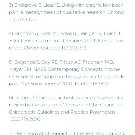
3) Snelgrove S, Liossi C. Living with chronic low back
pain: a metasynthesis of qualitative research. Chronic
Illn. 2013 Dec
4) Bronfort G, Haas M, Evans R, Leiniger B, Triano J.
Effectiveness of manual therapies: the UK evidence
report.Chiropr Osteopath 2010;18:3.
5) Dagenais S, Gay RE, Tricco AC, Freeman MD,
Mayer JM. NASS Contemporary Concepts in spine
care: spinal manipulation therapy for acute low back
pain.
The Spine Journal
2010; 10 (10):918-940
6) Triano JJ. Chiropractic best practices: A systematic
review by the Research Comission of the Council on
Chiropractic Guidelines and Practice Parameters.
(CCGPP) 2010
7) Definitions of Chiropractic [Internet]. Wfc.org. 2016