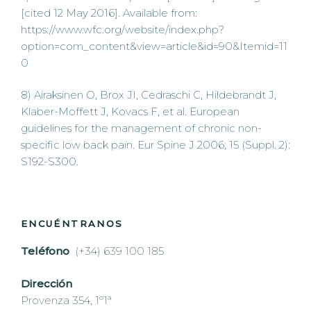
[cited 12 May 2016]. Available from:
https://www.wfc.org/website/index.php?
option=com_content&view=article&id=90&Itemid=11
0
8) Airaksinen O, Brox JI, Cedraschi C, Hildebrandt J,
Klaber-Moffett J, Kovacs F, et al. European
guidelines for the management of chronic non-
specific low back pain. Eur Spine J 2006; 15 (Suppl. 2):
S192-S300.
ENCUÉNTRANOS
Teléfono
(+34) 639 100 185
Dirección
Provenza 354, 1º1ª