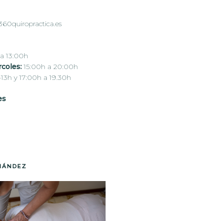
360quiropractica.es
a 13:00h
coles:
15:00h a 20:00h
-13h y 17:00h a 19.30h
es
NÁNDEZ