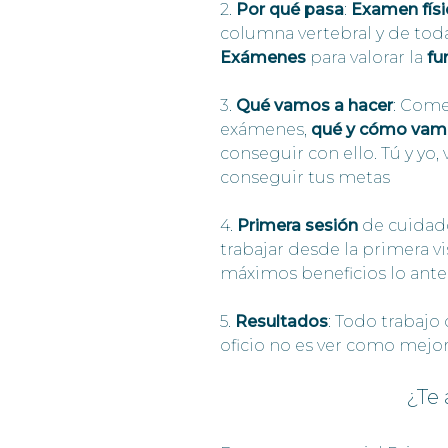
2.
Por qué pasa
:
Examen físi
columna vertebral y de toda
Exámenes
para valorar la
fu
3.
Qué vamos a hacer
: Com
exámenes,
qué y cómo vamo
conseguir con ello. Tú y yo,
conseguir tus metas
4.
Primera sesión
de cuidad
trabajar desde la primera v
máximos beneficios lo ante
5.
Resultados
: Todo trabajo
oficio no es ver como mejor
¿Te