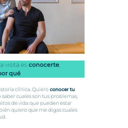
a visita es
conocerte
,
por qué
.
storia clínica. Quiero
conocer tu
o saber cuales son tus problemas,
bitos de vida que pueden estar
mbién quiero que me digas cuales
ud.