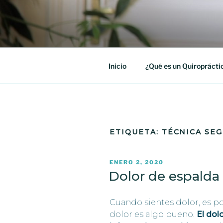
Saltar
al
360° QUI
contenido
En 360° Quiropráctica, en B
y mejorar tu calidad de vida
Inicio
¿Qué es un Quiroprácti
ETIQUETA:
TÉCNICA SE
PUBLICADO
ENERO 2, 2020
EL
Dolor de espalda
Cuando sientes dolor, es p
dolor es algo bueno.
El dol