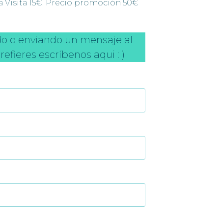
 Visita 15€. Precio promoción 50€
do o enviando un mensaje al
prefieres escríbenos aqui : )