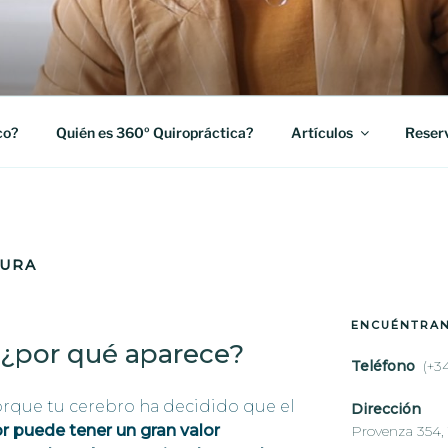
ROPRACTICA
arcelona, te ofrecemos un tratamiento quiropráctico pe
.
co?
Quién es 360º Quiropráctica?
Artículos
Reserv
GURA
ENCUÉNTRA
 ¿por qué aparece?
Teléfono
(+3
orque tu cerebro ha decidido que el
Dirección
or puede tener un gran valor
Provenza 354, 