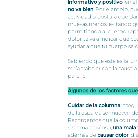
informativo y positivo
, en e
no va bien.
Por ejemplo, pu
actividad o postura que dañ
muevas menos, evitando que
permitiendo al cuerpo repa
dolor te va a indicar qué cos
ayudar a que tu cuerpo se c
Sabiendo que esta es la fun
sería trabajar con la causa 
parche.
Algunos de los factores qu
Cuidar de la columna
, aseg
de la espalda se mueven de
Recordemos que la columna 
sistema nervioso,
una mala 
además de
causar dolor
, d