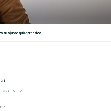
rsonalizado para aliviar tu dolor
a tu ajuste quiropráctico
NOS
4) 639 100 185
1º1ª