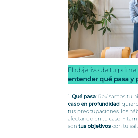
El objetivo de tu primer
entender qué pasa y 
1.
Qué pasa
: Revisamos tu hi
caso en profundidad
, quier
tus preocupaciones, los há
afectando en tu caso. Y ta
son
tus objetivos
con tu sal