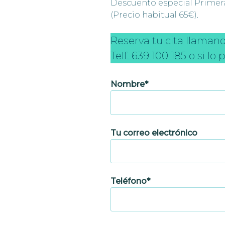
Descuento especial Primera
(Precio habitual 65€).
Reserva tu cita llaman
Telf. 639 100 185 o si lo 
Nombre*
Tu correo electrónico
Teléfono*