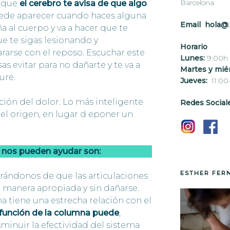
Barcelona
l que
el cerebro te avisa de que algo
ede aparecer cuando haces alguna
Email hola@
a al cuerpo y va a hacer que te
 te sigas lesionando y
Horario
rarse con el reposo. Escuchar este
Lunes:
9:00h 
as evitar para no dañarte y te va a
Martes y miér
ure.
Jueves:
11:00
ción del dolor. Lo más inteligente
Redes Social
o el origen, en lugar d eponer un
.
e nos pueden ayudar son:
ESTHER FER
urándonos de que las articulaciones
 manera apropiada y sin dañarse.
tiene una estrecha relación con el
función de la columna puede
,
isminuir la efectividad del sistema