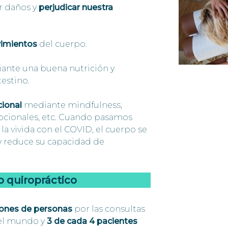
ar daños y
perjudicar nuestra
vimientos
del cuerpo.
iante una buena nutrición y
testino.
cional
mediante mindfulness,
ocionales, etc. Cuando pasamos
la vivida con el COVID, el cuerpo se
 y reduce su capacidad de
o quiropráctico
lones de personas
por las consultas
 el mundo y
3 de cada 4 pacientes