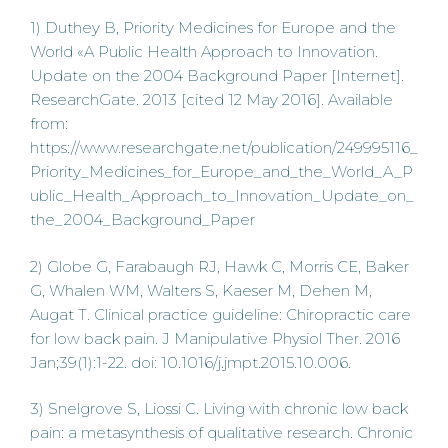
1) Duthey B, Priority Medicines for Europe and the
World «A Public Health Approach to Innovation.
Update on the 2004 Background Paper [Internet].
ResearchGate. 2013 [cited 12 May 2016]. Available
from:
https://www.researchgate.net/publication/249995116_
Priority_Medicines_for_Europe_and_the_World_A_P
ublic_Health_Approach_to_Innovation_Update_on_
the_2004_Background_Paper
2) Globe G, Farabaugh RJ, Hawk C, Morris CE, Baker
G, Whalen WM, Walters S, Kaeser M, Dehen M,
Augat T. Clinical practice guideline: Chiropractic care
for low back pain. J Manipulative Physiol Ther. 2016
Jan;39(1):1-22. doi: 10.1016/j.jmpt.2015.10.006.
3) Snelgrove S, Liossi C. Living with chronic low back
pain: a metasynthesis of qualitative research. Chronic