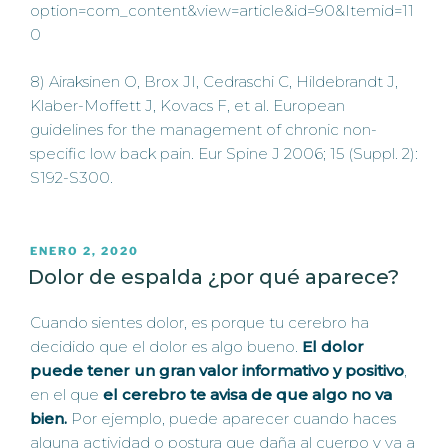
option=com_content&view=article&id=90&Itemid=11
0
8) Airaksinen O, Brox JI, Cedraschi C, Hildebrandt J,
Klaber-Moffett J, Kovacs F, et al. European
guidelines for the management of chronic non-
specific low back pain. Eur Spine J 2006; 15 (Suppl. 2):
S192-S300.
PUBLICADO
ENERO 2, 2020
EL
Dolor de espalda ¿por qué aparece?
Cuando sientes dolor, es porque tu cerebro ha
decidido que el dolor es algo bueno.
El dolor
puede tener un gran valor informativo y positivo
,
en el que
el cerebro te avisa de que algo no va
bien.
Por ejemplo, puede aparecer cuando haces
alguna actividad o postura que daña al cuerpo y va a