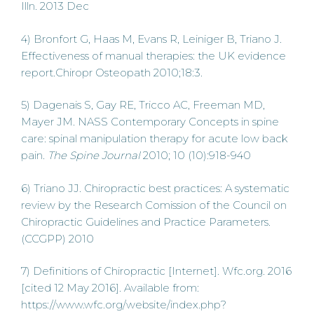
Illn. 2013 Dec
4) Bronfort G, Haas M, Evans R, Leiniger B, Triano J.
Effectiveness of manual therapies: the UK evidence
report.Chiropr Osteopath 2010;18:3.
5) Dagenais S, Gay RE, Tricco AC, Freeman MD,
Mayer JM. NASS Contemporary Concepts in spine
care: spinal manipulation therapy for acute low back
pain.
The Spine Journal
2010; 10 (10):918-940
6) Triano JJ. Chiropractic best practices: A systematic
review by the Research Comission of the Council on
Chiropractic Guidelines and Practice Parameters.
(CCGPP) 2010
7) Definitions of Chiropractic [Internet]. Wfc.org. 2016
[cited 12 May 2016]. Available from:
https://www.wfc.org/website/index.php?