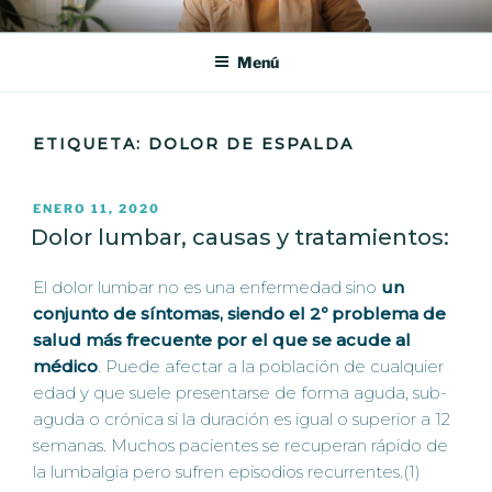
Saltar
360° QUIROPRACTICA
En 360° Quiropráctica, en Barcelona, te ofrecemos un tratamiento
al
quiropráctico personalizado para aliviar tu dolor y mejorar tu calidad
Menú
contenido
de vida.
ETIQUETA:
DOLOR DE ESPALDA
PUBLICADO
ENERO 11, 2020
EL
Dolor lumbar, causas y tratamientos:
El dolor lumbar no es una enfermedad sino
un
conjunto de síntomas, siendo el 2º problema de
salud más frecuente por el que se acude al
médico
. Puede afectar a la población de cualquier
edad y que suele presentarse de forma aguda, sub-
aguda o crónica si la duración es igual o superior a 12
semanas. Muchos pacientes se recuperan rápido de
la lumbalgia pero sufren episodios recurrentes.(1)