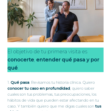
El objetivo de tu primera visita es
conocerte
,
entender qué pasa y por
qué
.
1.
Qué pasa
: Revisamos tu historia clínica. Quiero
conocer tu caso en profundidad
, quiero saber
cuales son tus problemas, tus preocupaciones, los
hábitos de vida que pueden estar afectando en tu
caso. Y también quiero que me digas cuales son
tus