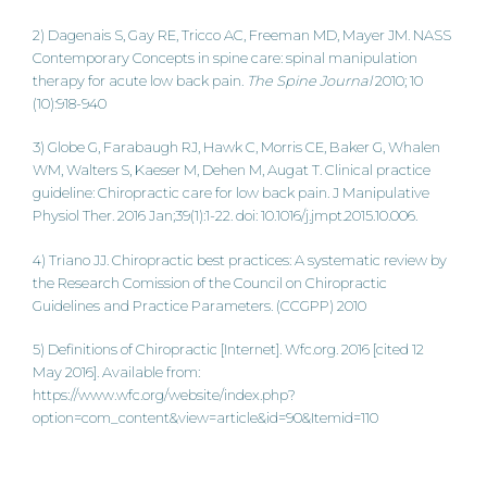
2) Dagenais S, Gay RE, Tricco AC, Freeman MD, Mayer JM. NASS
Contemporary Concepts in spine care: spinal manipulation
therapy for acute low back pain.
The Spine Journal
2010; 10
(10):918-940
3) Globe G, Farabaugh RJ, Hawk C, Morris CE, Baker G, Whalen
WM, Walters S, Kaeser M, Dehen M, Augat T. Clinical practice
guideline: Chiropractic care for low back pain. J Manipulative
Physiol Ther. 2016 Jan;39(1):1-22. doi: 10.1016/j.jmpt.2015.10.006.
4) Triano JJ. Chiropractic best practices: A systematic review by
the Research Comission of the Council on Chiropractic
Guidelines and Practice Parameters. (CCGPP) 2010
5) Definitions of Chiropractic [Internet]. Wfc.org. 2016 [cited 12
May 2016]. Available from:
https://www.wfc.org/website/index.php?
option=com_content&view=article&id=90&Itemid=110