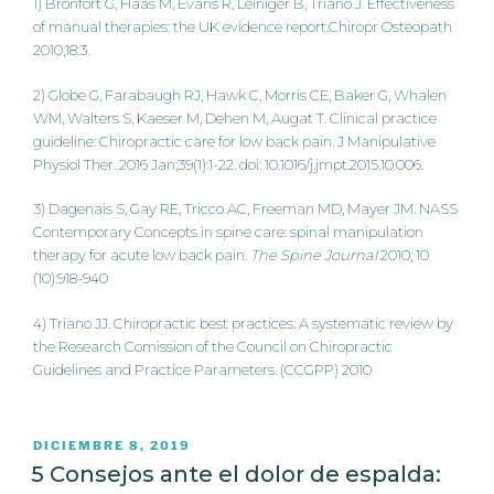
1) Bronfort G, Haas M, Evans R, Leiniger B, Triano J. Effectiveness
of manual therapies: the UK evidence report.Chiropr Osteopath
2010;18:3.
2) Globe G, Farabaugh RJ, Hawk C, Morris CE, Baker G, Whalen
WM, Walters S, Kaeser M, Dehen M, Augat T. Clinical practice
guideline: Chiropractic care for low back pain. J Manipulative
Physiol Ther. 2016 Jan;39(1):1-22. doi: 10.1016/j.jmpt.2015.10.006.
3) Dagenais S, Gay RE, Tricco AC, Freeman MD, Mayer JM. NASS
Contemporary Concepts in spine care: spinal manipulation
therapy for acute low back pain.
The Spine Journal
2010; 10
(10):918-940
4) Triano JJ. Chiropractic best practices: A systematic review by
the Research Comission of the Council on Chiropractic
Guidelines and Practice Parameters. (CCGPP) 2010
PUBLICADO
DICIEMBRE 8, 2019
EL
5 Consejos ante el dolor de espalda: