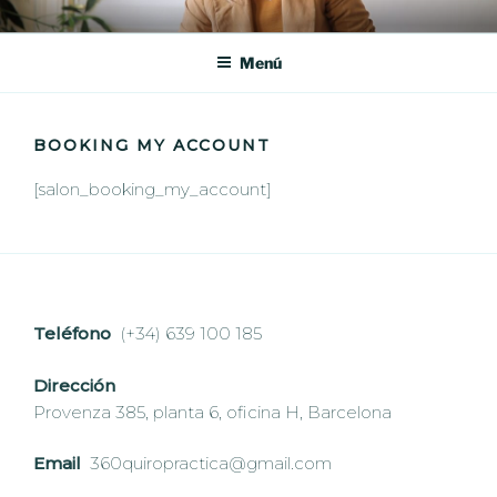
Saltar
360° QUIROPRACTICA
En 360° Quiropráctica, en Barcelona, te ofrecemos un tratamiento
al
quiropráctico personalizado para aliviar tu dolor y mejorar tu calidad
Menú
contenido
de vida.
BOOKING MY ACCOUNT
[salon_booking_my_account]
Teléfono
(+34) 639 100 185
Dirección
Provenza 385, planta 6, oficina H, Barcelona
Email
360quiropractica@gmail.com